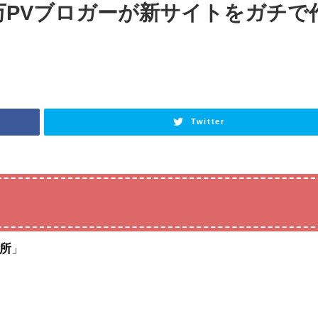
10万PVブロガーが新サイトをガチで
Twitter
所
」