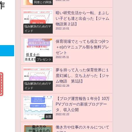
2022.12.15
同僚との関係
作
暗い研究生活から一転、まぶし
い子ども達と出会った【ジャム
物語第２話】
悩み解決のためのマ
2022.10.01
インド
保育現場でとっても役立つ(4つ
＋α)のマニュアル類を無料プレ
ゼント
2022.05.11
プレゼント
夢を持って入った保育世界に１
度幻滅し、立ち上がった【ジャ
ム物語 第1話】
悩み解決のためのマ
2022.02.26
インド
【ブログ運営報告１年分】10万
PVブロガーの新規ブログデー
タ、収入公開
2022.02.22
副業
働き方や仕事のスキルについて