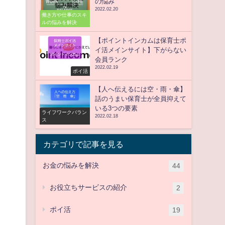
の悩み
2022.02.20
働き方や仕事のスキ
ルの悩みを解決
【ポイントインカムは保育士ポ
イ活メインサイト】下がらない
会員ランク
2022.02.19
ポイ活
【人へ伝えるには空・雨・傘】
話のうまい保育士が全員抑えて
いる3つの要素
ライフワークバラン
2022.02.18
ス
カテゴリで記事を見る
お金の悩みを解決
44
お役立ちサービスの紹介
2
ポイ活
19