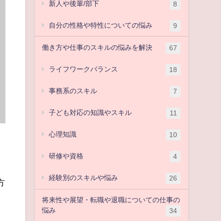
新人や後輩/部下
8
自分の性格や特性についての悩み
9
働き方や仕事のスキルの悩みを解決
67
ライフワークバランス
18
事務系のスキル
7
子ども対応の知識やスキル
11
心理知識
10
研修や資格
4
経験別のスキルや悩み
26
方
将来性や展望・転職や退職についての仕事の
悩み
34