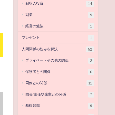
副収入投資
14
副業
9
経営の勉強
1
プレゼント
1
人間関係の悩みを解決
52
プライベートその他の関係
2
保護者との関係
6
同僚との関係
11
園長/主任や先輩との関係
7
基礎知識
9