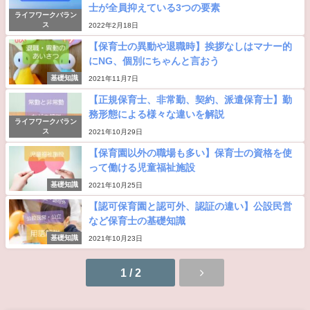
士が全員抑えている3つの要素
ライフワークバラン
ス
2022年2月18日
【保育士の異動や退職時】挨拶なしはマナー的
にNG、個別にちゃんと言おう
基礎知識
2021年11月7日
【正規保育士、非常勤、契約、派遣保育士】勤
務形態による様々な違いを解説
ライフワークバラン
ス
2021年10月29日
【保育園以外の職場も多い】保育士の資格を使
って働ける児童福祉施設
基礎知識
2021年10月25日
【認可保育園と認可外、認証の違い】公設民営
など保育士の基礎知識
基礎知識
2021年10月23日
1 / 2