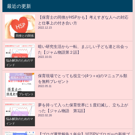
最近の更新
【保育士の同僚がHSPかも】考えすぎな人への対応
と仕事上の付き合い方
2022.12.15
同僚との関係
暗い研究生活から一転、まぶしい子ども達と出会っ
た【ジャム物語第２話】
2022.10.01
悩み解決のためのマ
インド
保育現場でとっても役立つ(4つ＋α)のマニュアル類
を無料プレゼント
2022.05.11
プレゼント
夢を持って入った保育世界に１度幻滅し、立ち上が
った【ジャム物語 第1話】
2022.02.26
悩み解決のためのマ
インド
【ブログ運営報告１年分】10万PVブロガーの新規ブ