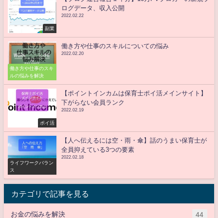
ログデータ、収入公開
2022.02.22
副業
働き方や仕事のスキルについての悩み
2022.02.20
働き方や仕事のスキ
ルの悩みを解決
【ポイントインカムは保育士ポイ活メインサイト】
下がらない会員ランク
2022.02.19
ポイ活
【人へ伝えるには空・雨・傘】話のうまい保育士が
全員抑えている3つの要素
2022.02.18
ライフワークバラン
ス
カテゴリで記事を見る
お金の悩みを解決
44