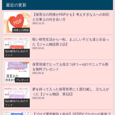
最近の更新
【保育士の同僚がHSPかも】考えすぎな人への対応
と仕事上の付き合い方
2022.12.15
同僚との関係
暗い研究生活から一転、まぶしい子ども達と出会っ
た【ジャム物語第２話】
2022.10.01
悩み解決のためのマ
インド
保育現場でとっても役立つ(4つ＋α)のマニュアル類
を無料プレゼント
2022.05.11
プレゼント
夢を持って入った保育世界に１度幻滅し、立ち上が
った【ジャム物語 第1話】
2022.02.26
悩み解決のためのマ
インド
【ブログ運営報告１年分】10万PVブロガーの新規ブ