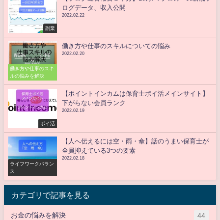
ログデータ、収入公開
2022.02.22
副業
働き方や仕事のスキルについての悩み
2022.02.20
働き方や仕事のスキ
ルの悩みを解決
【ポイントインカムは保育士ポイ活メインサイト】
下がらない会員ランク
2022.02.19
ポイ活
【人へ伝えるには空・雨・傘】話のうまい保育士が
全員抑えている3つの要素
2022.02.18
ライフワークバラン
ス
カテゴリで記事を見る
お金の悩みを解決
44