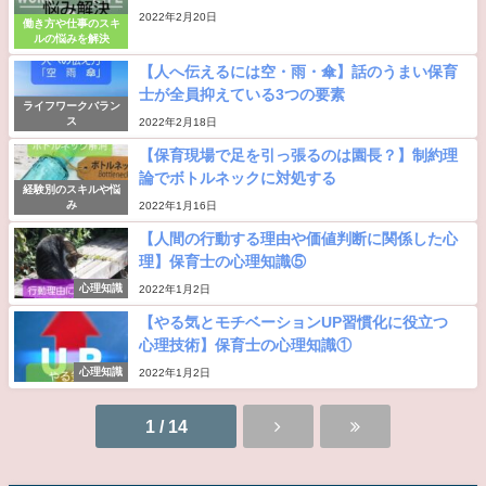
2022年2月20日
働き方や仕事のスキ
ルの悩みを解決
【人へ伝えるには空・雨・傘】話のうまい保育
士が全員抑えている3つの要素
ライフワークバラン
ス
2022年2月18日
【保育現場で足を引っ張るのは園長？】制約理
論でボトルネックに対処する
経験別のスキルや悩
み
2022年1月16日
【人間の行動する理由や価値判断に関係した心
理】保育士の心理知識⑤
心理知識
2022年1月2日
【やる気とモチベーションUP習慣化に役立つ
心理技術】保育士の心理知識①
心理知識
2022年1月2日
1 / 14