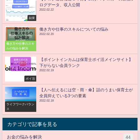
ログデータ、収入公開
2022.02.22
副業
働き方や仕事のスキルについての悩み
2022.02.20
働き方や仕事のスキ
ルの悩みを解決
【ポイントインカムは保育士ポイ活メインサイト】
下がらない会員ランク
2022.02.19
ポイ活
【人へ伝えるには空・雨・傘】話のうまい保育士が
全員抑えている3つの要素
2022.02.18
ライフワークバラン
ス
カテゴリで記事を見る
お金の悩みを解決
44