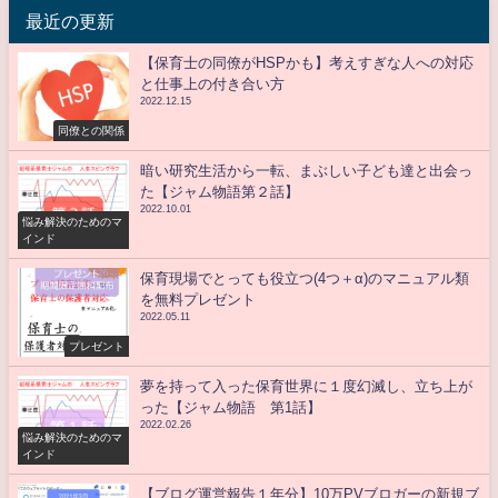
最近の更新
【保育士の同僚がHSPかも】考えすぎな人への対応
と仕事上の付き合い方
2022.12.15
同僚との関係
暗い研究生活から一転、まぶしい子ども達と出会っ
た【ジャム物語第２話】
2022.10.01
悩み解決のためのマ
インド
保育現場でとっても役立つ(4つ＋α)のマニュアル類
を無料プレゼント
2022.05.11
プレゼント
夢を持って入った保育世界に１度幻滅し、立ち上が
った【ジャム物語 第1話】
2022.02.26
悩み解決のためのマ
インド
【ブログ運営報告１年分】10万PVブロガーの新規ブ